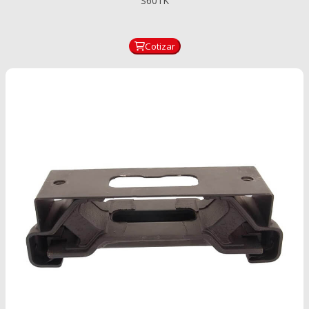
S601K
Cotizar