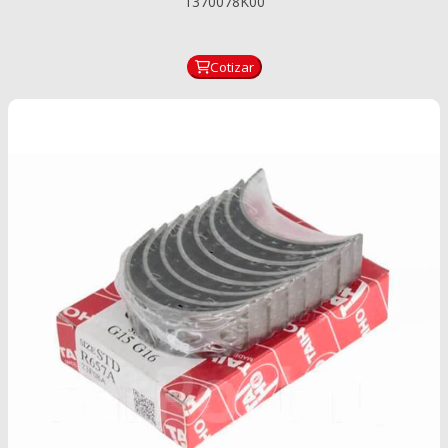
1370078K00
Cotizar