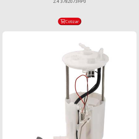
TROMPO ACEITE MOTOR SUZUKI GRAND VITARA SZ 2.0 -
2.4 3782073HP0
Cotizar